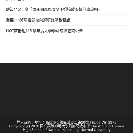
轉知115年 度「周產期高風險孕產婦追蹤關懷計畫說明」
重要
115繁星推薦校內選填說明
教務處
HOT
註冊組
115 學年度大學學測成績查詢公告
登入系統
| 地址：高雄市苓雅區凱旋二路89號 TEL:07-7613875
Copyright (c) 2020 國立高雄師範大學附屬高級中學 The Affiliated Senior
High School of National Kaohsiung Normal University