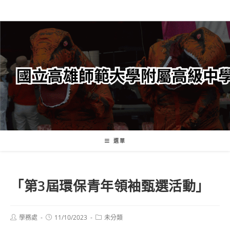
跳
轉
至
主
要
內
容
選單
「第3屆環保青年領袖甄選活動」
Post
Post
Post
學務處
11/10/2023
未分類
author:
published:
category: