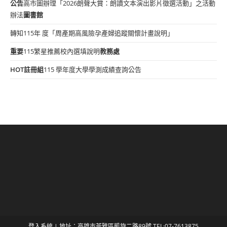
公告
高市圖辦理「2026朗聲大賞：朗讀文本演出影片徵選活動」之活動
辦法
圖書館
轉知115年 度「周產期高風險孕產婦追蹤關懷計畫說明」
重要
115繁星推薦校內選填說明
教務處
HOT
註冊組
115 學年度大學學測成績查詢公告
登入系統
| 地址：高雄市苓雅區凱旋二路89號 TEL:07-7613875