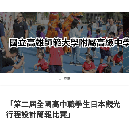
跳
轉
至
主
要
內
容
選單
「第二屆全國高中職學生日本觀光
行程設計簡報比賽」