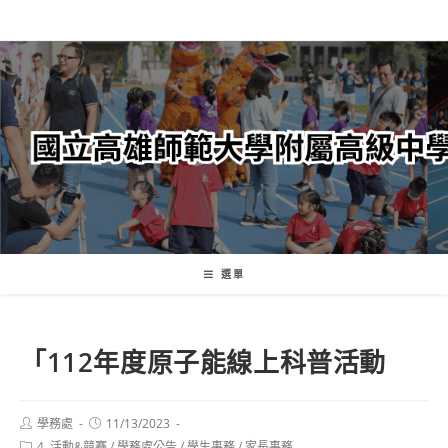
跳
轉
至
主
要
內
容
選單
「112年度原子能線上科普活動
Post
Post
學務處
11/13/2023
author:
published:
Post
4. 活動&競賽
/
學務處公告
/
學生事務
/
家長事務