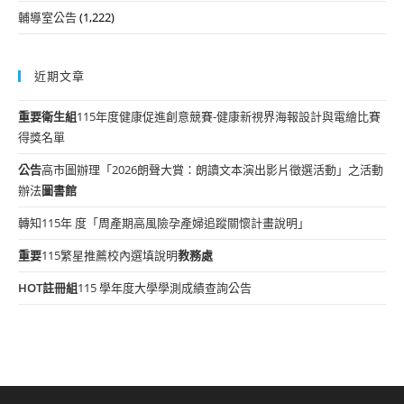
輔導室公告
(1,222)
近期文章
重要
衛生組
115年度健康促進創意競賽-健康新視界海報設計與電繪比賽
得獎名單
公告
高市圖辦理「2026朗聲大賞：朗讀文本演出影片徵選活動」之活動
辦法
圖書館
轉知115年 度「周產期高風險孕產婦追蹤關懷計畫說明」
重要
115繁星推薦校內選填說明
教務處
HOT
註冊組
115 學年度大學學測成績查詢公告