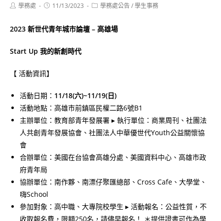
Post
Post
Post
學務處
11/13/2023
學務處公告
/
學生事務
author:
published:
category:
2023 新世代青年城市論壇 – 高雄場
Start Up 我的新創時代
【 活動資訊】
活動日期：
11/18(六)~11/19(日)
活動地點：高雄市前鎮區民權二路6號B1
主辦單位：教育部青年發展署 ▸ 執行單位：商業周刊、社團法
人共創青年發展協會、社團法人中華優世代Youth公益關懷協
會
合辦單位：美國在台協會高雄分處、美國資料中心、高雄市政
府青年局
協辦單位：南作夥、南漂仔聚匯總部、Cross Cafe、大學堂、
嗨School
參加對象：高中職、大專院校學生 ▸ 活動報名：公益性質，不
收取報名費，限額250名，請儘早報名！ ＊提供證書可作為學