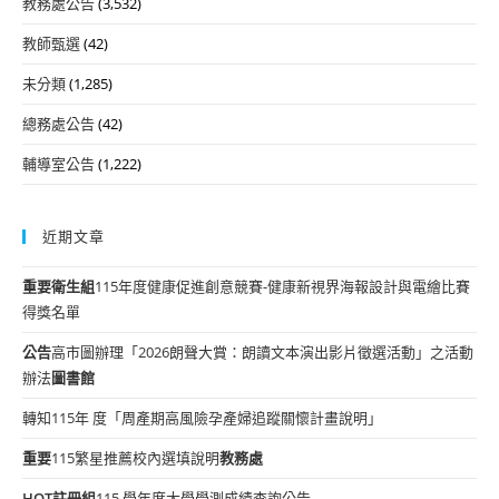
教務處公告
(3,532)
教師甄選
(42)
未分類
(1,285)
總務處公告
(42)
輔導室公告
(1,222)
近期文章
重要
衛生組
115年度健康促進創意競賽-健康新視界海報設計與電繪比賽
得獎名單
公告
高市圖辦理「2026朗聲大賞：朗讀文本演出影片徵選活動」之活動
辦法
圖書館
轉知115年 度「周產期高風險孕產婦追蹤關懷計畫說明」
重要
115繁星推薦校內選填說明
教務處
HOT
註冊組
115 學年度大學學測成績查詢公告