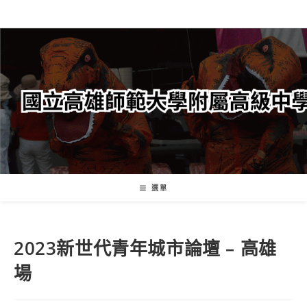
跳
轉
至
主
要
內
容
選單
2023新世代青年城市論壇 – 高雄
場