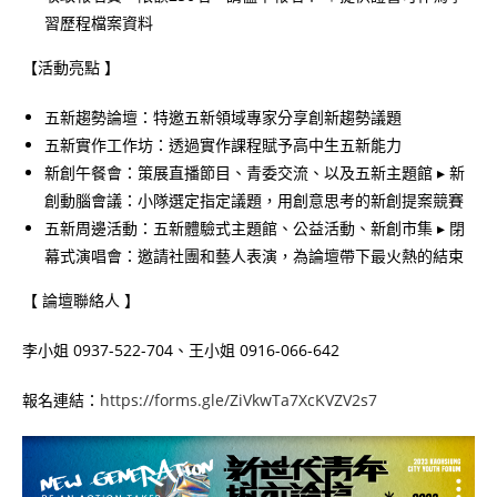
習歷程檔案資料
【活動亮點 】
五新趨勢論壇：特邀五新領域專家分享創新趨勢議題
五新實作工作坊：透過實作課程賦予高中生五新能力
新創午餐會：策展直播節目、青委交流、以及五新主題館 ▸ 新
創動腦會議：小隊選定指定議題，用創意思考的新創提案競賽
五新周邊活動：五新體驗式主題館、公益活動、新創市集 ▸ 閉
幕式演唱會：邀請社團和藝人表演，為論壇帶下最火熱的結束
【 論壇聯絡人 】
李小姐 0937-522-704、王小姐 0916-066-642
報名連結：
https://forms.gle/ZiVkwTa7XcKVZV2s7