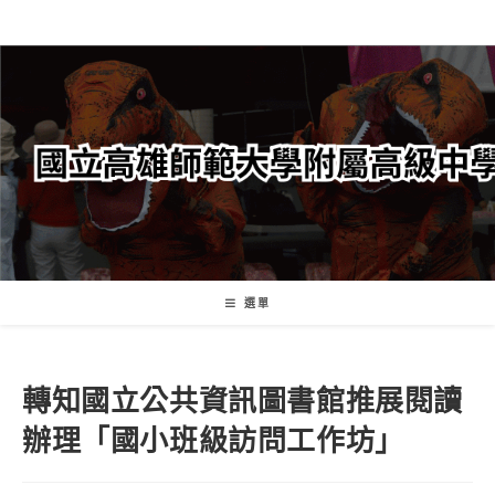
跳
轉
至
主
要
內
容
選單
轉知國立公共資訊圖書館推展閱讀
辦理「國小班級訪問工作坊」