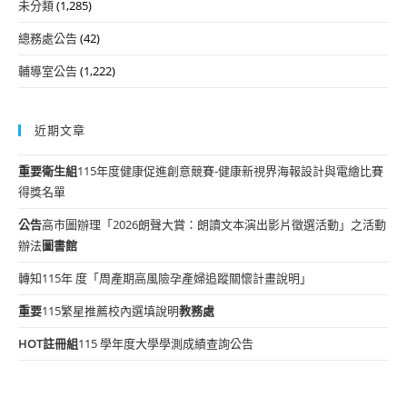
未分類
(1,285)
總務處公告
(42)
輔導室公告
(1,222)
近期文章
重要
衛生組
115年度健康促進創意競賽-健康新視界海報設計與電繪比賽
得獎名單
公告
高市圖辦理「2026朗聲大賞：朗讀文本演出影片徵選活動」之活動
辦法
圖書館
轉知115年 度「周產期高風險孕產婦追蹤關懷計畫說明」
重要
115繁星推薦校內選填說明
教務處
HOT
註冊組
115 學年度大學學測成績查詢公告