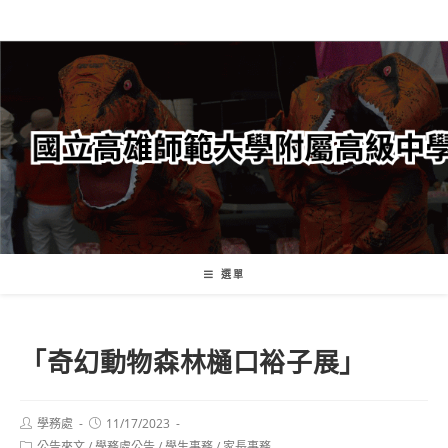
跳
轉
至
主
要
內
容
選單
「奇幻動物森林樋口裕子展」
Post
Post
學務處
11/17/2023
author:
published:
Post
公告來文
/
學務處公告
/
學生事務
/
家長事務