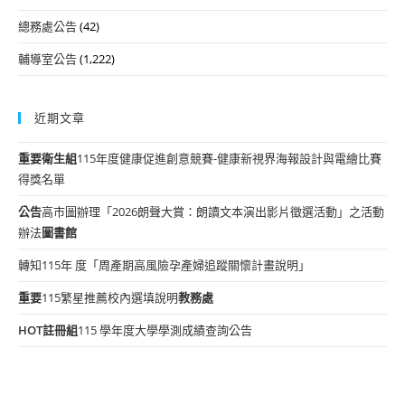
總務處公告
(42)
輔導室公告
(1,222)
近期文章
重要
衛生組
115年度健康促進創意競賽-健康新視界海報設計與電繪比賽
得獎名單
公告
高市圖辦理「2026朗聲大賞：朗讀文本演出影片徵選活動」之活動
辦法
圖書館
轉知115年 度「周產期高風險孕產婦追蹤關懷計畫說明」
重要
115繁星推薦校內選填說明
教務處
HOT
註冊組
115 學年度大學學測成績查詢公告