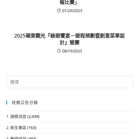
報比賽」
01/20/2023
2025嶺東觀光『綠遊饗宴－遊程規劃暨創意菜單設
計』競賽
08/19/2025
Search
for:
校務公告分類
1. 頭條消息
(2,439)
2. 新生專區
(163)
3. 教師研習
(493)