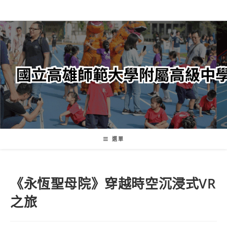
跳
轉
至
主
要
內
容
選單
《永恆聖母院》穿越時空沉浸式VR
之旅