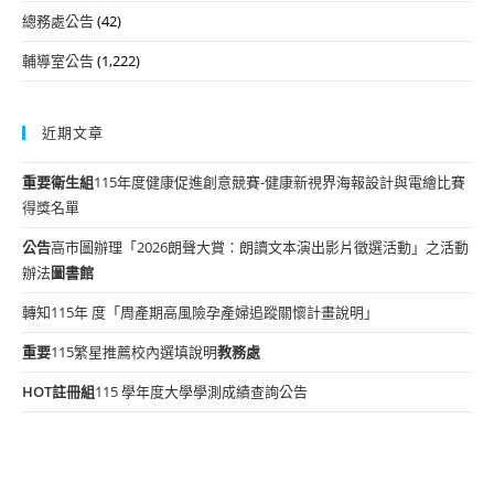
總務處公告
(42)
輔導室公告
(1,222)
近期文章
重要
衛生組
115年度健康促進創意競賽-健康新視界海報設計與電繪比賽
得獎名單
公告
高市圖辦理「2026朗聲大賞：朗讀文本演出影片徵選活動」之活動
辦法
圖書館
轉知115年 度「周產期高風險孕產婦追蹤關懷計畫說明」
重要
115繁星推薦校內選填說明
教務處
HOT
註冊組
115 學年度大學學測成績查詢公告