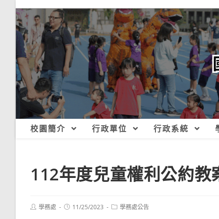
跳
轉
至
主
要
內
容
校園簡介
行政單位
行政系統
112年度兒童權利公約
Post
Post
Post
學務處
11/25/2023
學務處公告
author:
published:
category: