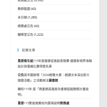
教師甄選
(42)
未分類
(1,285)
總務處公告
(42)
輔導室公告
(1,222)
近期文章
重要
衛生組
115年度健康促進創意競賽-健康新視界海報
設計與電繪比賽得獎名單
公告
高市圖辦理「2026朗聲大賞：朗讀文本演出影片
徵選活動」之活動辦法
圖書館
轉知115年 度「周產期高風險孕產婦追蹤關懷計畫說
明」
重要
115繁星推薦校內選填說明
教務處