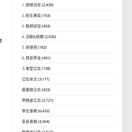
1. 頭條消息
(2,439)
2. 新生專區
(163)
3. 教師研習
(493)
4. 活動&競賽
(2,630)
關
5. 榮譽榜
(182)
6. 獎助學金
(481)
人事室公告
(138)
公告來文
(3,171)
圖書館公告
(433)
學務處公告
(2,721)
學生事務
(6,433)
家長事務
(4,564)
教務處公告
(3,532)