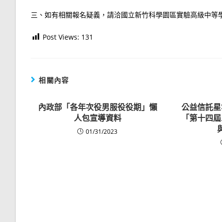
三、如有相關報名疑義，請洽國立新竹科學園區實驗高級中等學校劉
Post Views:
131
相關內容
內政部「各年次役男服役役期」懶
公益信託星
人包宣導資料
「第十四屆
01/31/2023