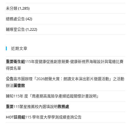
未分類
(1,285)
總務處公告
(42)
輔導室公告
(1,222)
近期文章
重要
衛生組
115年度健康促進創意競賽-健康新視界海報設計與電繪比賽
得獎名單
公告
高市圖辦理「2026朗聲大賞：朗讀文本演出影片徵選活動」之活動
辦法
圖書館
轉知115年 度「周產期高風險孕產婦追蹤關懷計畫說明」
重要
115繁星推薦校內選填說明
教務處
HOT
註冊組
115 學年度大學學測成績查詢公告