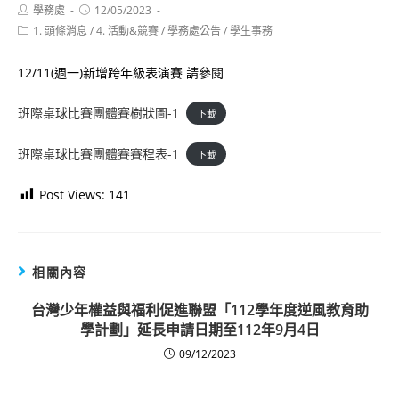
Post
Post
學務處
12/05/2023
author:
published:
Post
1. 頭條消息
/
4. 活動&競賽
/
學務處公告
/
學生事務
category:
12/11(週一)新增跨年級表演賽 請參閱
班際桌球比賽團體賽樹狀圖-1
下載
班際桌球比賽團體賽賽程表-1
下載
Post Views:
141
相關內容
台灣少年權益與福利促進聯盟「112學年度逆風教育助
學計劃」延長申請日期至112年9月4日
09/12/2023