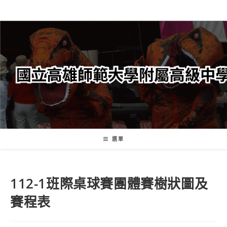
跳
轉
至
主
要
內
容
選單
112-1班際桌球賽團體賽樹狀圖及
賽程表