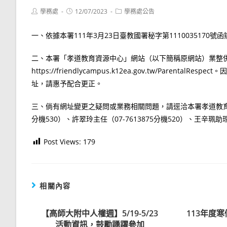
Post
Post
Post
學務處
12/07/2023
學務處公告
author:
published:
category:
一、依據本署111年3月23日臺教國署秘字第1110035170號
二、本署「孝道教育資源中心」網站（以下簡稱原網站）業整
https://friendlycampus.k12ea.gov.tw/Par
址，請惠予配合更正。
三、倘有網址變更之疑問或業務相關問題，請逕洽本署孝道教育資
分機530）、許翠玲主任（07-7613875分機520）、王辛珮助理（
Post Views:
179
相關內容
【高師大附中人權週】5/19-5/23
113年度
活動資訊，鼓勵踴躍參加