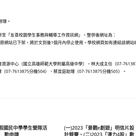
函辦理。
併至「友善校園學生事務與輔導工作資訊網」，整併後網址為：
entalRespect。因原網站已下架，將於文到後1個月內停止使用，學校網頁如有連結該網站
源中心（國立高雄師範大學附屬高級中學），林大成主任（07-761387
07-7613875分機504）、蔡宜庭助理（07-7613875分機505）。
寒假國民中學學生營隊活
(一)2023「景觀e創遊」明信片設
動申請
計競賽、(二)2023「漫力4設」數