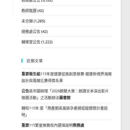
教師甄選
(42)
未分類
(1,285)
總務處公告
(42)
輔導室公告
(1,222)
近期文章
重要
衛生組
115年度健康促進創意競賽-健康新視界海報
設計與電繪比賽得獎名單
公告
高市圖辦理「2026朗聲大賞：朗讀文本演出影片
徵選活動」之活動辦法
圖書館
轉知115年 度「周產期高風險孕產婦追蹤關懷計畫說
明」
重要
115繁星推薦校內選填說明
教務處