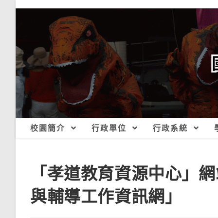
跳
轉
至
主
要
內
容
校園簡介
行政單位
行政系統
「孝道教育資源中心」網
與輔導工作資訊網」