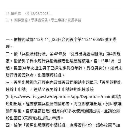
Post
Post
學務處
12/08/2023
author:
published:
Post
1. 頭條消息
/
學務處公告
/
學生事務
/
家長事務
category:
一、依據內政部112年11月23日台內役字第1121160598號函辦
理。
二、依「兵役法施行法」第48條及「役男出境處理辦法」第4條規
定，役齡男子尚未履行兵役義務者出境應經核准。自113年1月1日
起，民國94年次出生男子已達法定兵役年齡，具役男身分，如尚未
履行兵役義務者，出國應經核准。
三、役男出境觀光可經由內政部役政司網站主題單元「役男短期出
境線上申請」，連結至役男線上申請短期出境系統
(https://www.ris.gov.tw/departure/app/Departure/main)申請
短期出境，經查核無兵役管制情形者，將立即核准出境，列印核准
通知單後，自核准當日起1個月內可多次使用通關出境，並請役男
於出國日3天前完成出境之申請。
四、檢附「役男出境應經申請核准」宣導資料1份，請各校惠予加