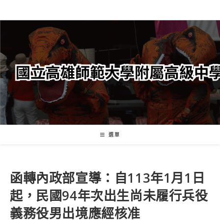
跳
轉
至
主
要
內
容
選單
函轉內政部宣導：自113年1月1日
起，民國94年次出生尚未履行兵役
義務役男出境應經核准