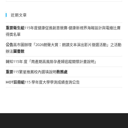
近期文章
重要
衛生組
115年度健康促進創意競賽-健康新視界海報設計與電繪比賽
得獎名單
公告
高市圖辦理「2026朗聲大賞：朗讀文本演出影片徵選活動」之活動
辦法
圖書館
轉知115年 度「周產期高風險孕產婦追蹤關懷計畫說明」
重要
115繁星推薦校內選填說明
教務處
HOT
註冊組
115 學年度大學學測成績查詢公告