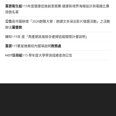
重要
衛生組
115年度健康促進創意競賽-健康新視界海報設計與電繪比賽
得獎名單
公告
高市圖辦理「2026朗聲大賞：朗讀文本演出影片徵選活動」之活動
辦法
圖書館
轉知115年 度「周產期高風險孕產婦追蹤關懷計畫說明」
重要
115繁星推薦校內選填說明
教務處
HOT
註冊組
115 學年度大學學測成績查詢公告