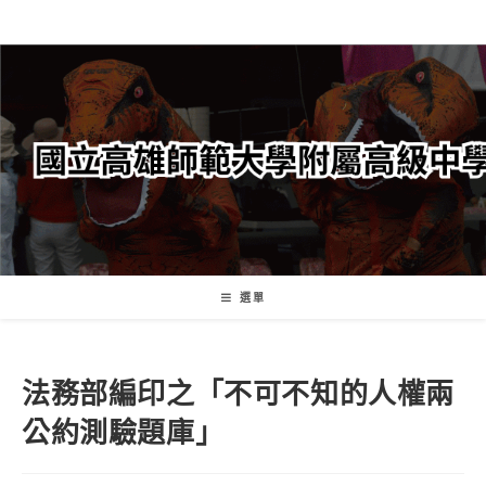
跳
轉
至
主
要
內
容
選單
法務部編印之「不可不知的人權兩
公約測驗題庫」