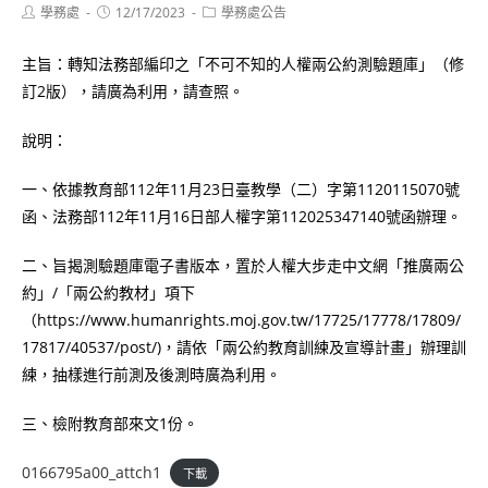
Post
Post
Post
學務處
12/17/2023
學務處公告
author:
published:
category:
主旨：轉知法務部編印之「不可不知的人權兩公約測驗題庫」（修
訂2版），請廣為利用，請查照。
說明：
一、依據教育部112年11月23日臺教學（二）字第1120115070號
函、法務部112年11月16日部人權字第112025347140號函辦理。
二、旨揭測驗題庫電子書版本，置於人權大步走中文網「推廣兩公
約」/「兩公約教材」項下
（https://www.humanrights.moj.gov.tw/17725/17778/17809/
17817/40537/post/)，請依「兩公約教育訓練及宣導計畫」辦理訓
練，抽樣進行前測及後測時廣為利用。
三、檢附教育部來文1份。
0166795a00_attch1
下載