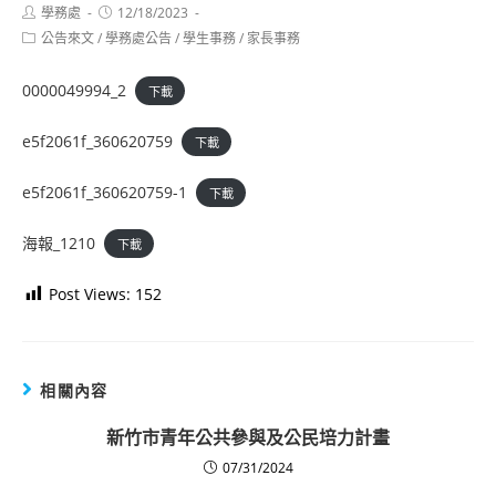
Post
Post
學務處
12/18/2023
author:
published:
Post
公告來文
/
學務處公告
/
學生事務
/
家長事務
category:
0000049994_2
下載
e5f2061f_360620759
下載
e5f2061f_360620759-1
下載
海報_1210
下載
Post Views:
152
相關內容
新竹市青年公共參與及公民培力計畫
07/31/2024