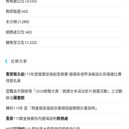
教務處公告
(3,532)
教師甄選
(42)
未分類
(1,285)
總務處公告
(42)
輔導室公告
(1,222)
近期文章
重要
衛生組
115年度健康促進創意競賽-健康新視界海報設計與電繪比賽
得獎名單
公告
高市圖辦理「2026朗聲大賞：朗讀文本演出影片徵選活動」之活動
辦法
圖書館
轉知115年 度「周產期高風險孕產婦追蹤關懷計畫說明」
重要
115繁星推薦校內選填說明
教務處
HOT
註冊組
115 學年度大學學測成績查詢公告