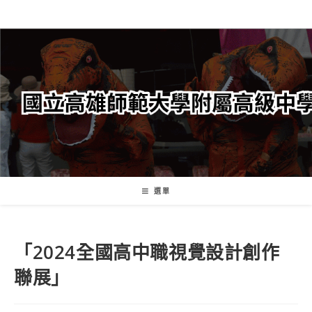
跳
轉
至
主
要
內
容
選單
「2024全國高中職視覺設計創作
聯展」