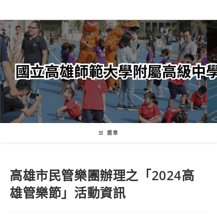
跳
轉
至
主
要
內
容
選單
高雄市民管樂團辦理之「2024高
雄管樂節」活動資訊