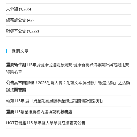
未分類
(1,285)
總務處公告
(42)
輔導室公告
(1,222)
近期文章
重要
衛生組
115年度健康促進創意競賽-健康新視界海報設計與電繪比賽
得獎名單
公告
高市圖辦理「2026朗聲大賞：朗讀文本演出影片徵選活動」之活動
辦法
圖書館
轉知115年 度「周產期高風險孕產婦追蹤關懷計畫說明」
重要
115繁星推薦校內選填說明
教務處
HOT
註冊組
115 學年度大學學測成績查詢公告