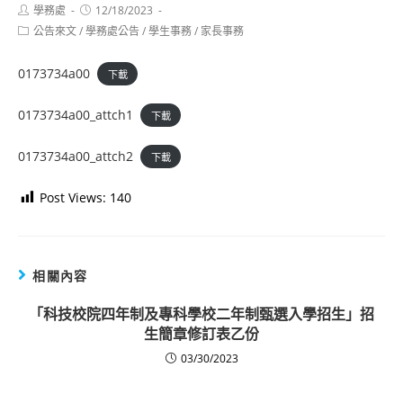
Post
Post
學務處
12/18/2023
author:
published:
Post
公告來文
/
學務處公告
/
學生事務
/
家長事務
category:
0173734a00
下載
0173734a00_attch1
下載
0173734a00_attch2
下載
Post Views:
140
相關內容
「科技校院四年制及專科學校二年制甄選入學招生」招
生簡章修訂表乙份
03/30/2023