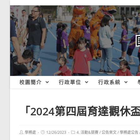
跳
轉
至
主
要
內
容
校園簡介
行政單位
行政系統
「2024第四屆育達觀休
Post
Post
Post
學務處
12/26/2023
4. 活動&競賽
/
公告來文
/
學務處公告
author:
published:
category: