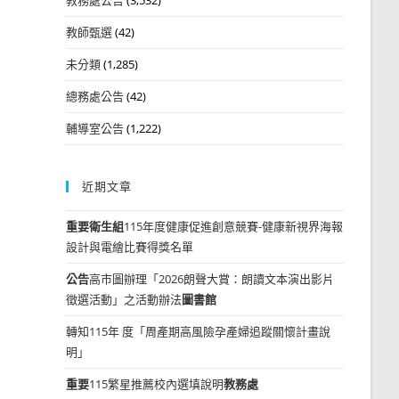
教師甄選
(42)
未分類
(1,285)
總務處公告
(42)
輔導室公告
(1,222)
近期文章
重要
衛生組
115年度健康促進創意競賽-健康新視界海報
設計與電繪比賽得獎名單
公告
高市圖辦理「2026朗聲大賞：朗讀文本演出影片
徵選活動」之活動辦法
圖書館
轉知115年 度「周產期高風險孕產婦追蹤關懷計畫說
明」
重要
115繁星推薦校內選填說明
教務處