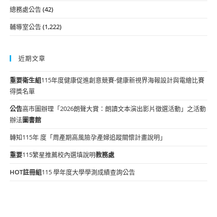
總務處公告
(42)
輔導室公告
(1,222)
近期文章
重要
衛生組
115年度健康促進創意競賽-健康新視界海報設計與電繪比賽
得獎名單
公告
高市圖辦理「2026朗聲大賞：朗讀文本演出影片徵選活動」之活動
辦法
圖書館
轉知115年 度「周產期高風險孕產婦追蹤關懷計畫說明」
重要
115繁星推薦校內選填說明
教務處
HOT
註冊組
115 學年度大學學測成績查詢公告