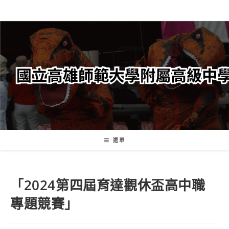
跳
轉
至
主
要
內
容
選單
「2024第四屆育達觀休盃高中職
專題競賽」