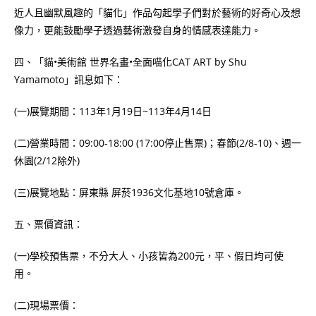
近人且幽默風趣的「貓化」作品勾起學子們對於藝術的好奇心及想
像力，更能鼓勵學子透過藝術激發自身的情感表達能力。
四、「貓•美術館 世界名畫•全面喵化CAT ART by Shu
Yamamoto」訊息如下：
(一)展覽期間：113年1月19日~113年4月14日
(二)營業時間：09:00-18:00 (17:00停止售票)；春節(2/8-10)、週一
休園(2/12除外)
(三)展覽地點：屏東縣 屏菸1936文化基地10號倉庫。
五、票價資訊：
(一)學校預售票，不分大人、小孩皆為200元，平、假日均可使
用。
(二)現場票價：