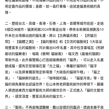
著在貓美術館裡，不用理解作品的技巧，不用思考作品的背景，不
用定義作品的價值；喜歡，就一直盯著看，這就是貓美術館的真
理。
二、歷經台北、高雄、香港、石卷、上海、首爾等城市巡迴，走過
6個亞洲城市，貓美術館2024年重返台灣，帶來全新展區規劃及10
件未在台灣展出過的貓名畫，將以【古典貓肖像】、【庶貓日
常】、【貓體之美】、【貓的藝術】和【交流的貓藝術】5大區呈
現豐富多元的貓藝術，共計展出60件名畫，其中包含雷喵瓦《煎餅
磨坊的貓舞會》、喵衛《衝啊! 貓破崙》、喵文西《最後的猫餌》
等新作品。此外展覽精心打造超級療癒的「貓界」，可以走入名畫
變成貓，還有巨型玻璃花窗「光之貓」、專屬於貓咪的「貓浮
宮」、以及屏東獨家限定新場景「大碗島的貓咪午睡」、「貓之
泉」、「貓納斯的誕生」、「咖啡館的貓」、「貓星月夜」等，從
貓的視角重新去認識世界！在山本修老師藝術創作的帶領下，觀展
人將透過東西方貓界藝術大師的曠世巨作，正式進入「貓的文藝世
界」，感受深度、豐富且高尚的貓文化。
三、「藝術」不再是晦澀難解、難以捉摸的同義詞，透過本展平易