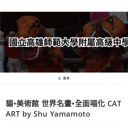
跳
轉
至
主
要
內
容
選單
貓•美術館 世界名畫•全面喵化 CAT
ART by Shu Yamamoto