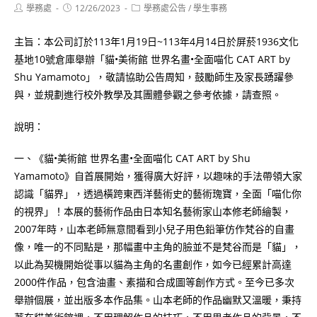
Post
Post
Post
學務處
12/26/2023
學務處公告
/
學生事務
author:
published:
category:
主旨：本公司訂於113年1月19日~113年4月14日於屏菸1936文化
基地10號倉庫舉辦「貓•美術館 世界名畫•全面喵化 CAT ART by
Shu Yamamoto」，敬請協助公告周知，鼓勵師生及家長踴躍參
與，並規劃進行校外教學及其團體參觀之參考依據，請查照。
說明：
一、《貓•美術館 世界名畫•全面喵化 CAT ART by Shu
Yamamoto》自首展開始，獲得廣大好評，以趣味的手法帶領大家
認識「貓界」，透過橫跨東西洋藝術史的藝術瑰寶，全面「喵化你
的視界」！本展的藝術作品由日本知名藝術家山本修老師繪製，
2007年時，山本老師無意間看到小兒子用色鉛筆仿作梵谷的自畫
像，唯一的不同點是，那幅畫中主角的臉並不是梵谷而是「貓」，
以此為契機開始從事以貓為主角的名畫創作，如今已經累計高達
2000件作品，包含油畫、素描和合成圖等創作方式。至今已多次
舉辦個展，並出版多本作品集。山本老師的作品幽默又溫暖，秉持