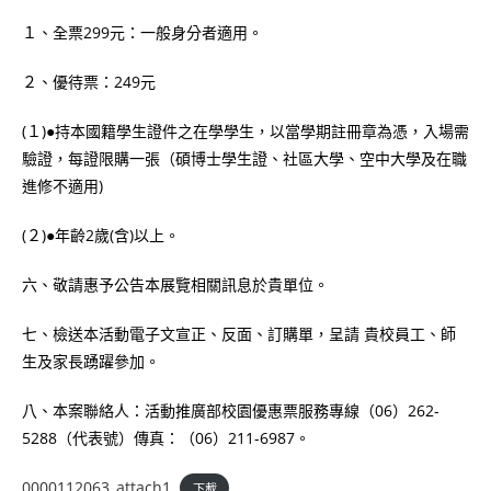
１、全票299元：一般身分者適用。
２、優待票：249元
(１)●持本國籍學生證件之在學學生，以當學期註冊章為憑，入場需
驗證，每證限購一張（碩博士學生證、社區大學、空中大學及在職
進修不適用)
(２)●年齡2歲(含)以上。
六、敬請惠予公告本展覽相關訊息於貴單位。
七、檢送本活動電子文宣正、反面、訂購單，呈請 貴校員工、師
生及家長踴躍參加。
八、本案聯絡人：活動推廣部校園優惠票服務專線（06）262-
5288（代表號）傳真：（06）211-6987。
0000112063_attach1
下載