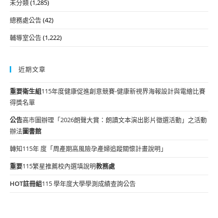
未分類
(1,285)
總務處公告
(42)
輔導室公告
(1,222)
近期文章
重要
衛生組
115年度健康促進創意競賽-健康新視界海報設計與電繪比賽
得獎名單
公告
高市圖辦理「2026朗聲大賞：朗讀文本演出影片徵選活動」之活動
辦法
圖書館
轉知115年 度「周產期高風險孕產婦追蹤關懷計畫說明」
重要
115繁星推薦校內選填說明
教務處
HOT
註冊組
115 學年度大學學測成績查詢公告