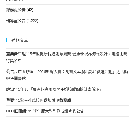
總務處公告
(42)
輔導室公告
(1,222)
近期文章
重要
衛生組
115年度健康促進創意競賽-健康新視界海報設計與電繪比賽
得獎名單
公告
高市圖辦理「2026朗聲大賞：朗讀文本演出影片徵選活動」之活動
辦法
圖書館
轉知115年 度「周產期高風險孕產婦追蹤關懷計畫說明」
重要
115繁星推薦校內選填說明
教務處
HOT
註冊組
115 學年度大學學測成績查詢公告