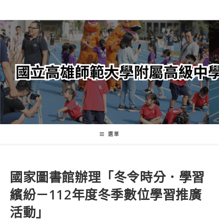
跳
轉
至
主
要
內
容
選單
國家圖書館辦理「冬令時分．學習
繽紛－112年度冬季數位學習推廣
活動」