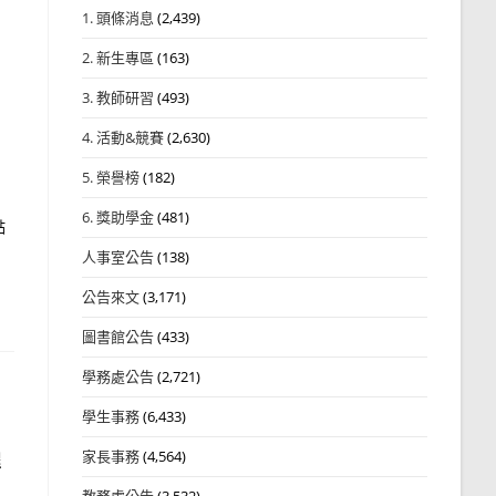
1. 頭條消息
(2,439)
2. 新生專區
(163)
3. 教師研習
(493)
4. 活動&競賽
(2,630)
5. 榮譽榜
(182)
6. 獎助學金
(481)
點
人事室公告
(138)
公告來文
(3,171)
圖書館公告
(433)
學務處公告
(2,721)
學生事務
(6,433)
家長事務
(4,564)
程
教務處公告
(3,532)