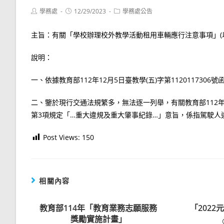
Post
Post
Post
學務處
12/29/2023
學務處公告
author:
published:
category:
主旨：有關「學校辦理校外教學活動租用車輛應行注意事項」(
說明：
一、依據教育部112年12月5日臺教學(五)字第1120117306號
二、鑒於現行交通法規繁多，無法逐一列舉，有關教育部112年10
第3項規定「…重大違規及重大肇事紀錄…」意旨，係指駕駛
Post Views:
150
相關內容
教育部114年「教育業務志願服務
「202
獎勵實施計畫」