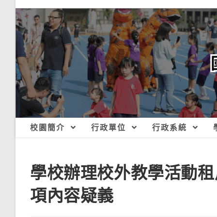
跳
轉
至
主
要
內
容
校園簡介
行政單位
行政系統
學校辦理校外教學活動租
項內容疑義