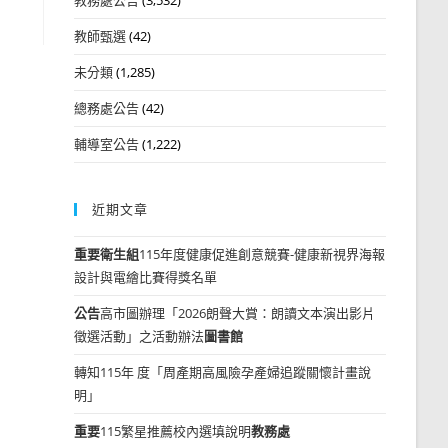
教師甄選
(42)
未分類
(1,285)
總務處公告
(42)
輔導室公告
(1,222)
近期文章
重要
衛生組
115年度健康促進創意競賽-健康新視界海報
設計與電繪比賽得獎名單
公告
高市圖辦理「2026朗聲大賞：朗讀文本演出影片
徵選活動」之活動辦法
圖書館
轉知115年 度「周產期高風險孕產婦追蹤關懷計畫說
明」
重要
115繁星推薦校內選填說明
教務處