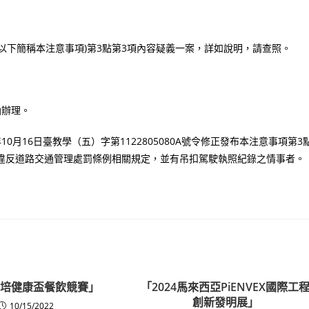
以下簡稱本注意事項)第3點第3項內容疑義一案，詳如說明，請查照。
函辦理。
月16日臺教學（五）字第1122805080A號令修正發布本注意事項第3
人違反道路交通管理處罰條例相關規定，並有吊扣駕駛執照紀錄之情事者。
2元培健康盃餐飲競賽」
「2024馬來西亞PiENVEX國際工
創新發明展」
10/15/2022