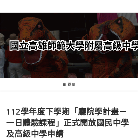
跳
轉
至
主
要
內
容
選單
112學年度下學期「廳院學計畫－
一日體驗課程」正式開放國民中學
及高級中學申請