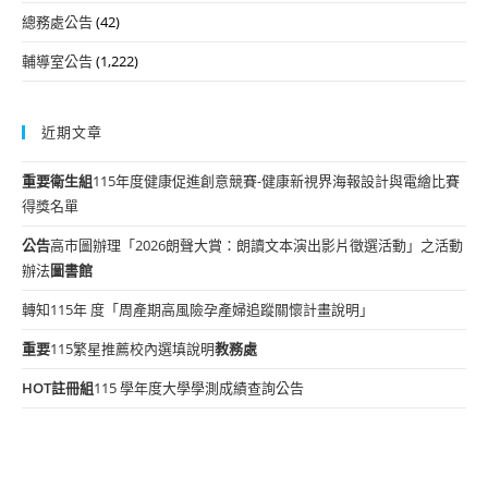
總務處公告
(42)
輔導室公告
(1,222)
近期文章
重要
衛生組
115年度健康促進創意競賽-健康新視界海報設計與電繪比賽
得獎名單
公告
高市圖辦理「2026朗聲大賞：朗讀文本演出影片徵選活動」之活動
辦法
圖書館
轉知115年 度「周產期高風險孕產婦追蹤關懷計畫說明」
重要
115繁星推薦校內選填說明
教務處
HOT
註冊組
115 學年度大學學測成績查詢公告