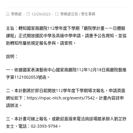
Post
Post
Post
學務處
12/29/2023
學務處公告
/
學生事務
author:
published:
category:
主旨：轉知國家兩廳院112學年度下學期「廳院學計畫－一日體驗
課程」正式開放國民中學及高級中學申請，請惠予公告周知，並協
助轉知所屬依規定報名參與，請查照。
說明：
一、依據國家表演藝術中心國家兩廳院112年12月18日兩廳院藝推
字第1121002053號函。
二、本計劃將於即日起開放112學年度下學期場次報名，申請頁面
網址如下：https://npac-ntch.org/events/7542，計畫內容詳申
請辦法。
三、本計畫可線上報名，或歡迎直接來電洽詢該場館承辦人劉芷妤
女士，電話：02-3393-9794。