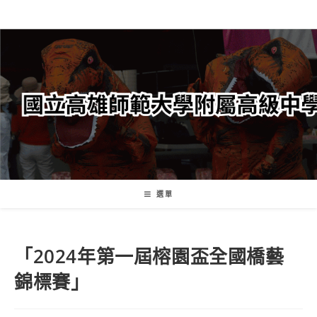
跳
轉
至
主
要
內
容
選單
「2024年第一屆榕園盃全國橋藝
錦標賽」