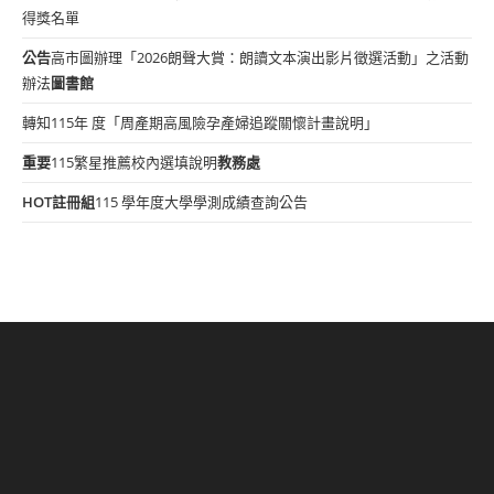
得獎名單
公告
高市圖辦理「2026朗聲大賞：朗讀文本演出影片徵選活動」之活動
辦法
圖書館
轉知115年 度「周產期高風險孕產婦追蹤關懷計畫說明」
重要
115繁星推薦校內選填說明
教務處
HOT
註冊組
115 學年度大學學測成績查詢公告