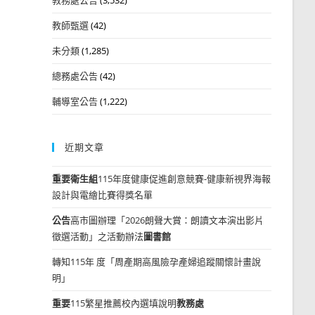
教師甄選
(42)
未分類
(1,285)
總務處公告
(42)
輔導室公告
(1,222)
近期文章
重要
衛生組
115年度健康促進創意競賽-健康新視界海報
設計與電繪比賽得獎名單
公告
高市圖辦理「2026朗聲大賞：朗讀文本演出影片
徵選活動」之活動辦法
圖書館
轉知115年 度「周產期高風險孕產婦追蹤關懷計畫說
明」
重要
115繁星推薦校內選填說明
教務處