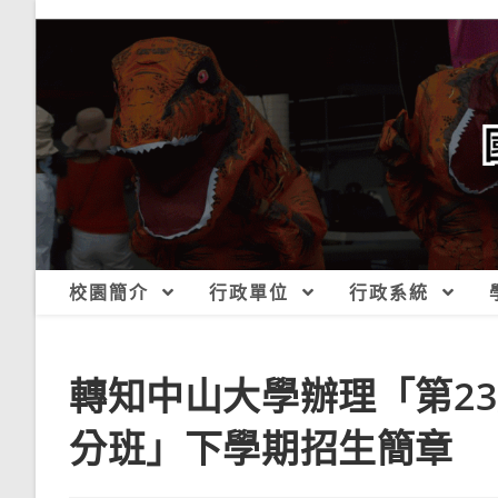
跳
轉
至
主
要
內
容
校園簡介
行政單位
行政系統
轉知中山大學辦理「第2
分班」下學期招生簡章