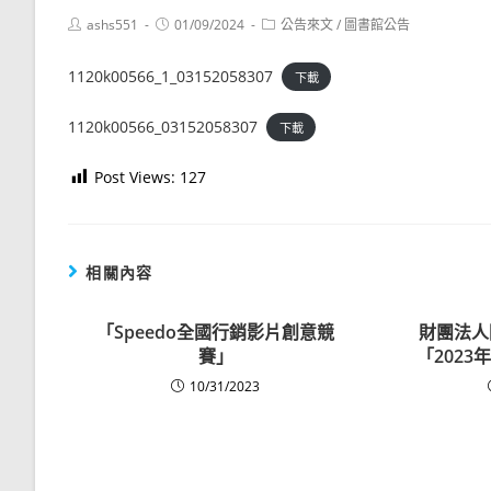
Post
Post
Post
ashs551
01/09/2024
公告來文
/
圖書館公告
author:
published:
category:
1120k00566_1_03152058307
下載
1120k00566_03152058307
下載
Post Views:
127
相關內容
「Speedo全國行銷影片創意競
財團法人
賽」
「202
10/31/2023