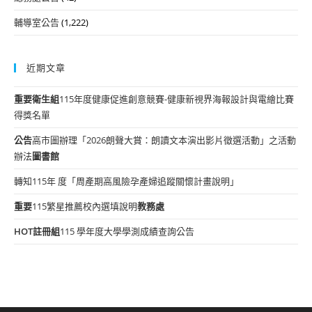
輔導室公告
(1,222)
近期文章
重要
衛生組
115年度健康促進創意競賽-健康新視界海報設計與電繪比賽
得獎名單
公告
高市圖辦理「2026朗聲大賞：朗讀文本演出影片徵選活動」之活動
辦法
圖書館
轉知115年 度「周產期高風險孕產婦追蹤關懷計畫說明」
重要
115繁星推薦校內選填說明
教務處
HOT
註冊組
115 學年度大學學測成績查詢公告