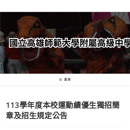
跳
轉
至
主
要
內
容
選單
113學年度本校運動績優生獨招簡
章及招生規定公告