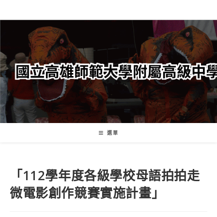
跳
轉
至
主
要
內
容
選單
「112學年度各級學校母語拍拍走
微電影創作競賽實施計畫」