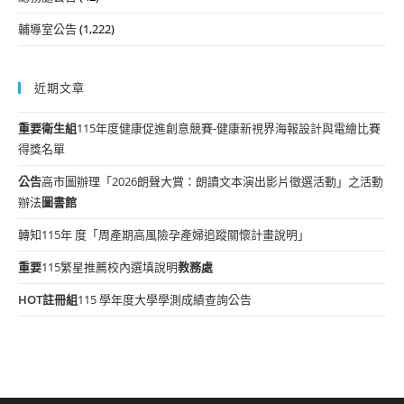
輔導室公告
(1,222)
近期文章
重要
衛生組
115年度健康促進創意競賽-健康新視界海報設計與電繪比賽
得獎名單
公告
高市圖辦理「2026朗聲大賞：朗讀文本演出影片徵選活動」之活動
辦法
圖書館
轉知115年 度「周產期高風險孕產婦追蹤關懷計畫說明」
重要
115繁星推薦校內選填說明
教務處
HOT
註冊組
115 學年度大學學測成績查詢公告