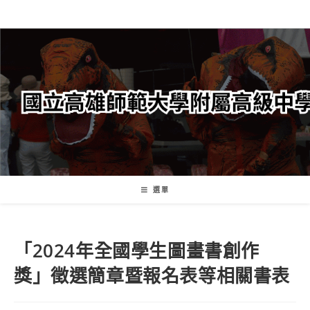
跳
轉
至
主
要
內
容
選單
「2024年全國學生圖畫書創作
獎」徵選簡章暨報名表等相關書表