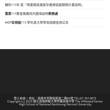
轉知115年 度「周產期高風險孕產婦追蹤關懷計畫說明」
重要
115繁星推薦校內選填說明
教務處
HOT
註冊組
115 學年度大學學測成績查詢公告
登入系統
| 地址：高雄市苓雅區凱旋二路89號 TEL:07-7613875
Copyright (c) 2020 國立高雄師範大學附屬高級中學 The Affiliated Senior
High School of National Kaohsiung Normal University