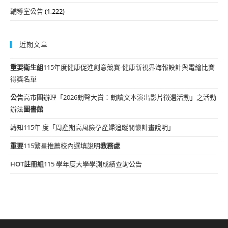
輔導室公告
(1,222)
近期文章
重要
衛生組
115年度健康促進創意競賽-健康新視界海報設計與電繪比賽
得獎名單
公告
高市圖辦理「2026朗聲大賞：朗讀文本演出影片徵選活動」之活動
辦法
圖書館
轉知115年 度「周產期高風險孕產婦追蹤關懷計畫說明」
重要
115繁星推薦校內選填說明
教務處
HOT
註冊組
115 學年度大學學測成績查詢公告