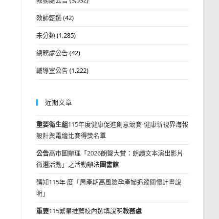
教師甄選
(42)
未分類
(1,285)
總務處公告
(42)
輔導室公告
(1,222)
近期文章
重要
衛生組
115年度健康促進創意競賽-健康新視界海報
設計與電繪比賽得獎名單
公告
高市圖辦理「2026朗聲大賞：朗讀文本演出影片
徵選活動」之活動辦法
圖書館
轉知115年 度「周產期高風險孕產婦追蹤關懷計畫說
明」
重要
115繁星推薦校內選填說明
教務處