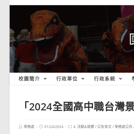
跳
轉
至
主
要
內
容
校園簡介
行政單位
行政系統
「2024全國高中職台灣
Post
Post
Post
學務處
01/24/2024
4. 活動&競賽
/
公告來文
/
學務處公告
author:
published:
category: