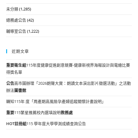
未分類
(1,285)
總務處公告
(42)
輔導室公告
(1,222)
近期文章
重要
衛生組
115年度健康促進創意競賽-健康新視界海報設計與電繪比賽
得獎名單
公告
高市圖辦理「2026朗聲大賞：朗讀文本演出影片徵選活動」之活動
辦法
圖書館
轉知115年 度「周產期高風險孕產婦追蹤關懷計畫說明」
重要
115繁星推薦校內選填說明
教務處
HOT
註冊組
115 學年度大學學測成績查詢公告