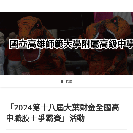
跳
轉
至
主
要
內
容
選單
「2024第十八屆大葉財金全國高
中職股王爭霸賽」活動