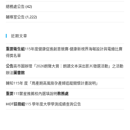
總務處公告
(42)
輔導室公告
(1,222)
近期文章
重要
衛生組
115年度健康促進創意競賽-健康新視界海報設計與電繪比賽
得獎名單
公告
高市圖辦理「2026朗聲大賞：朗讀文本演出影片徵選活動」之活動
辦法
圖書館
轉知115年 度「周產期高風險孕產婦追蹤關懷計畫說明」
重要
115繁星推薦校內選填說明
教務處
HOT
註冊組
115 學年度大學學測成績查詢公告