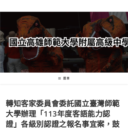
跳
轉
至
主
要
內
容
選單
轉知客家委員會委託國立臺灣師範
大學辦理「113年度客語能力認
證」各級別認證之報名事宜案，鼓