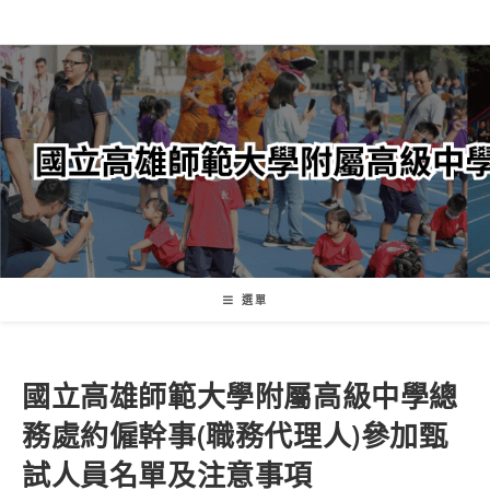
跳
轉
至
主
要
內
容
選單
國立高雄師範大學附屬高級中學總
務處約僱幹事(職務代理人)參加甄
試人員名單及注意事項