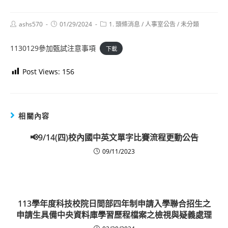
Post
Post
Post
ashs570
01/29/2024
1. 頭條消息
/
人事室公告
/
未分類
author:
published:
category:
1130129參加甄試注意事項
下載
Post Views:
156
相關內容
📢9/14(四)校內國中英文單字比賽流程更動公告
09/11/2023
113學年度科技校院日間部四年制申請入學聯合招生之
申請生具備中央資料庫學習歷程檔案之檢視與疑義處理