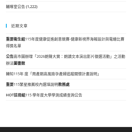
輔導室公告
(1,222)
近期文章
重要
衛生組
115年度健康促進創意競賽-健康新視界海報設計與電繪比賽
得獎名單
公告
高市圖辦理「2026朗聲大賞：朗讀文本演出影片徵選活動」之活動
辦法
圖書館
轉知115年 度「周產期高風險孕產婦追蹤關懷計畫說明」
重要
115繁星推薦校內選填說明
教務處
HOT
註冊組
115 學年度大學學測成績查詢公告