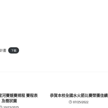
施計畫
下載
際拔河賽競賽規程 賽程表
恭賀本校全國水火箭比賽榮獲佳績
及樹狀圖
07/25/2022
10/15/2025