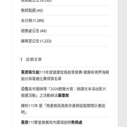
教師甄選
(42)
未分類
(1,285)
總務處公告
(42)
輔導室公告
(1,222)
近期文章
重要
衛生組
115年度健康促進創意競賽-健康新視界海報
設計與電繪比賽得獎名單
公告
高市圖辦理「2026朗聲大賞：朗讀文本演出影片
徵選活動」之活動辦法
圖書館
轉知115年 度「周產期高風險孕產婦追蹤關懷計畫說
明」
重要
115繁星推薦校內選填說明
教務處