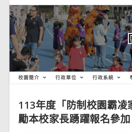
跳
轉
至
主
要
內
容
校園簡介
行政單位
行政系統
113年度「防制校園霸
勵本校家長踴躍報名參加