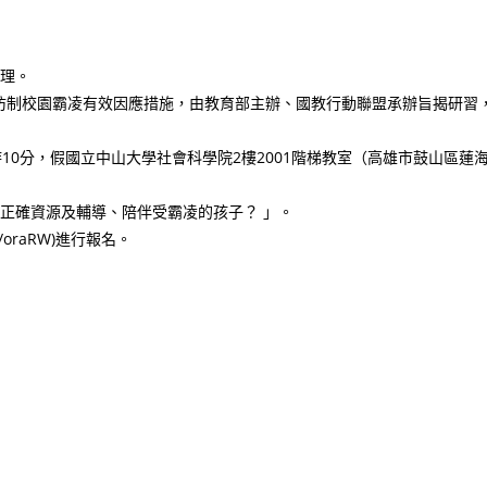
辦理。
防制校園霸凌有效因應措施，由教育部主辦、國教行動聯盟承辦旨揭研習
2時10分，假國立中山大學社會科學院2樓2001階梯教室（高雄市鼓山區蓮
得正確資源及輔導、陪伴受霸凌的孩子？ 」。
/s/oraRW)進行報名。