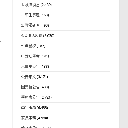
1. 頭條消息
(2,439)
2. 新生專區
(163)
3. 教師研習
(493)
，
4. 活動&競賽
(2,630)
海
5. 榮譽榜
(182)
6. 獎助學金
(481)
人事室公告
(138)
公告來文
(3,171)
圖書館公告
(433)
學務處公告
(2,721)
學生事務
(6,433)
家長事務
(4,564)
教務處公告
(3,532)