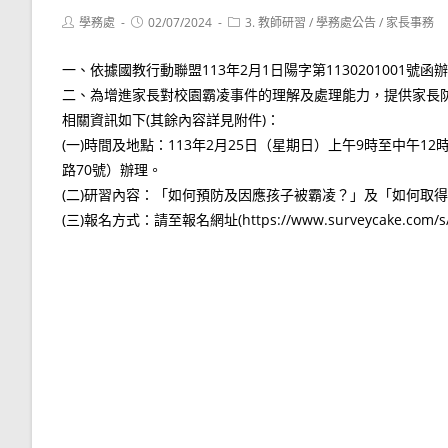
Post
Post
Post
學務處
02/07/2024
3. 教師研習
/
學務處公告
/
家長事務
author:
published:
category:
一、依據國教行動聯盟113年2月1日陽字第1130201001號函
二、為增進家長對校園霸凌事件的理解及處理能力，提供家長
相關資訊如下(其餘內容詳見附件)：
(一)時間及地點：113年2月25日（星期日）上午9時至中午1
路70號）辦理。
(二)研習內容：「如何預防及因應孩子被霸凌？」及「如何取
(三)報名方式：請至報名網址(https://www.surveycake.com