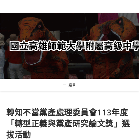
跳
轉
至
主
要
內
容
選單
轉知不當黨產處理委員會113年度
「轉型正義與黨產研究論文獎」選
拔活動