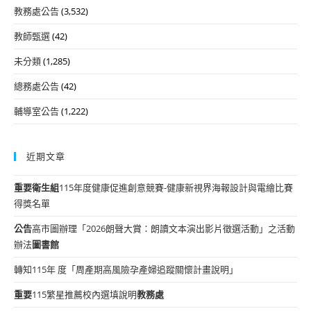
教務處公告
(3,532)
教師甄選
(42)
未分類
(1,285)
總務處公告
(42)
輔導室公告
(1,222)
近期文章
重要
衛生組
115年度健康促進創意競賽-健康新視界海報設計與電繪比賽
得獎名單
公告
高市圖辦理「2026朗聲大賞：朗讀文本演出影片徵選活動」之活動
辦法
圖書館
轉知115年 度「周產期高風險孕產婦追蹤關懷計畫說明」
重要
115繁星推薦校內選填說明
教務處