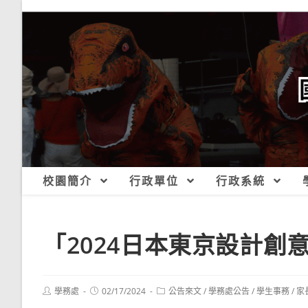
跳
轉
至
主
要
內
容
校園簡介
行政單位
行政系統
「2024日本東京設計創
Post
Post
Post
學務處
02/17/2024
公告來文
/
學務處公告
/
學生事務
/
家
author:
published:
category: