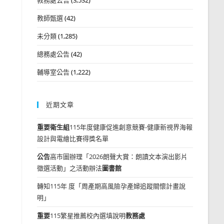
教師甄選
(42)
未分類
(1,285)
總務處公告
(42)
輔導室公告
(1,222)
近期文章
重要
衛生組
115年度健康促進創意競賽-健康新視界海報
設計與電繪比賽得獎名單
公告
高市圖辦理「2026朗聲大賞：朗讀文本演出影片
徵選活動」之活動辦法
圖書館
轉知115年 度「周產期高風險孕產婦追蹤關懷計畫說
明」
重要
115繁星推薦校內選填說明
教務處