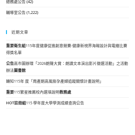
總務處公告
(42)
輔導室公告
(1,222)
近期文章
重要
衛生組
115年度健康促進創意競賽-健康新視界海報設計與電繪比賽
得獎名單
公告
高市圖辦理「2026朗聲大賞：朗讀文本演出影片徵選活動」之活動
辦法
圖書館
轉知115年 度「周產期高風險孕產婦追蹤關懷計畫說明」
重要
115繁星推薦校內選填說明
教務處
HOT
註冊組
115 學年度大學學測成績查詢公告