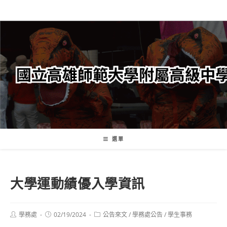
跳
轉
至
主
要
內
容
選單
大學運動績優入學資訊
Post
Post
Post
學務處
02/19/2024
公告來文
/
學務處公告
/
學生事務
author:
published:
category: