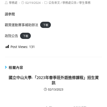
Post
Post
Post
學務處
02/19/2024
公告來文
/
學務處公告
/
學生事務
author:
published:
category:
請參閱
觀賞運動賽事補助辦法
下載
政院公告
下載
Post Views:
131
相關內容
國立中山大學-「2023年春季班外語進修課程」招生資
訊
02/13/2023