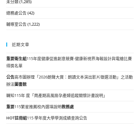
未分類
(1,285)
總務處公告
(42)
輔導室公告
(1,222)
近期文章
重要
衛生組
115年度健康促進創意競賽-健康新視界海報設計與電繪比賽
得獎名單
公告
高市圖辦理「2026朗聲大賞：朗讀文本演出影片徵選活動」之活動
辦法
圖書館
轉知115年 度「周產期高風險孕產婦追蹤關懷計畫說明」
重要
115繁星推薦校內選填說明
教務處
HOT
註冊組
115 學年度大學學測成績查詢公告