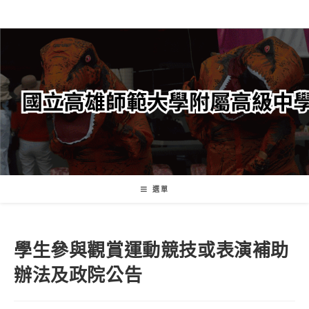
跳
轉
至
主
要
內
容
選單
學生參與觀賞運動競技或表演補助
辦法及政院公告