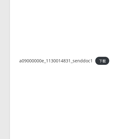
a09000000e_1130014831_senddoc1
下載