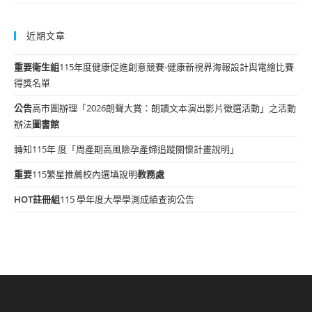
近期文章
重要
衛生組
115年度健康促進創意競賽-健康新視界海報設計與電繪比賽
得獎名單
公告
高市圖辦理「2026朗聲大賞：朗讀文本演出影片徵選活動」之活動
辦法
圖書館
轉知115年 度「周產期高風險孕產婦追蹤關懷計畫說明」
重要
115繁星推薦校內選填說明
教務處
HOT
註冊組
115 學年度大學學測成績查詢公告