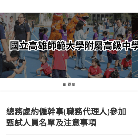
跳
轉
至
主
要
內
容
選單
總務處約僱幹事(職務代理人)參加
甄試人員名單及注意事項