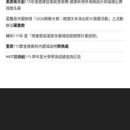
重要
衛生組
115年度健康促進創意競賽-健康新視界海報設計與電繪比賽
得獎名單
公告
高市圖辦理「2026朗聲大賞：朗讀文本演出影片徵選活動」之活動
辦法
圖書館
轉知115年 度「周產期高風險孕產婦追蹤關懷計畫說明」
重要
115繁星推薦校內選填說明
教務處
HOT
註冊組
115 學年度大學學測成績查詢公告