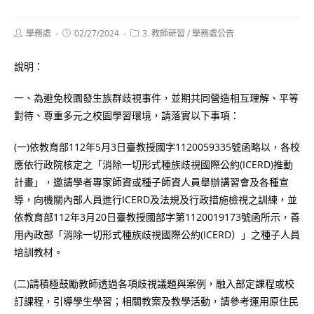
Post
Post
Post
學務處
02/27/2024
3. 教師研習
/
學務處公告
author:
published:
category:
說明：
一、為避免校園發生族群歧視事件，並期共同營造相互理解、平等
對待、尊重多元之校園學習環境，請落實以下事項：
(一)依教育部112年5月3日臺教授國字1120059335號函略以，各校
應依行政院核定之「消除一切形式種族歧視國際公約(ICERD)推動
計畫」，邀請學者專家師資或種子師資人員舉辦講習會及各種宣
導，向機關內部人員進行ICERD及法規及行政措施檢視之訓練，並
依教育部112年3月20日臺教授國部字第1120019173號函所示，善
用內政部「消除一切形式種族歧視國際公約(ICERD）」之種子人員
培訓教材。
(二)請積極鼓勵教師透過各項歧視議題與案例，融入部定課程或校
訂課程，引導學生學習；相關教案及教學活動，請參考運用原住民