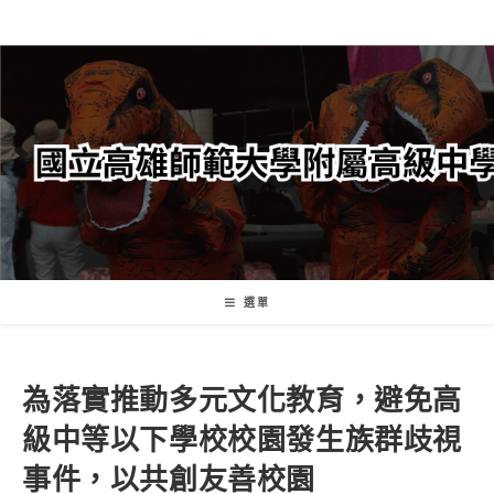
跳
轉
至
主
要
內
容
選單
為落實推動多元文化教育，避免高
級中等以下學校校園發生族群歧視
事件，以共創友善校園