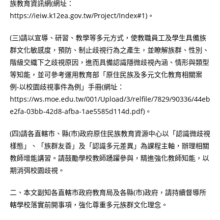
族教育資訊網(網址：
https://ieiw.k12ea.gov.tw/Project/Index#1)。
(三)請以宣導、研習、教學等多元方式，使教職員工及學生具備族
群文化敏感度，預防、制止歧視行為之產生，並瞭解族群、性別、
階級交織下之歧視原因，進而具備認識隱微歧視內涵、情形與類型
等知能，並可參考運用教育部「原住民族及多元文化教育相關案
例-以校園歧視事件為例」手冊(網址：
https://ws.moe.edu.tw/001/Upload/3/relfile/7829/90336/44eb
e2fa-03bb-42d8-afba-1ae5585d114d.pdf)。
(四)請各直轄市、縣(市)政府原住民族教育資源中心以「認識微歧視
樣態」、「族群友善」及「認識多元差異」為課程主軸，辦理相關
教師增能講習。請鼓勵學校教師踴躍參與，精進強化教師知能，以
期消弭校園歧視。
二、本文副知各直轄市政府教育局及各縣(市)政府，請持續督導所
轄學校落實前開事項，強化尊重多元族群文化理念。