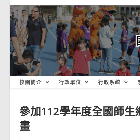
跳
轉
至
主
要
內
容
校園簡介
行政單位
行政系統
參加112學年度全國師生
畫