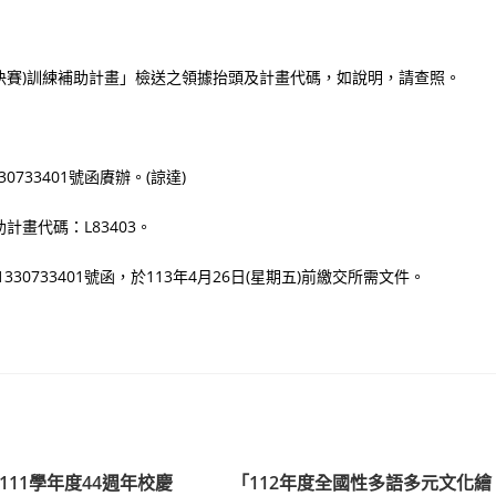
(決賽)訓練補助計畫」檢送之領據抬頭及計畫代碼，如說明，請查照。
30733401號函賡辦。(諒達)
畫代碼：L83403。
1330733401號函，於113年4月26日(星期五)前繳交所需文件。
111學年度44週年校慶
「112年度全國性多語多元文化繪