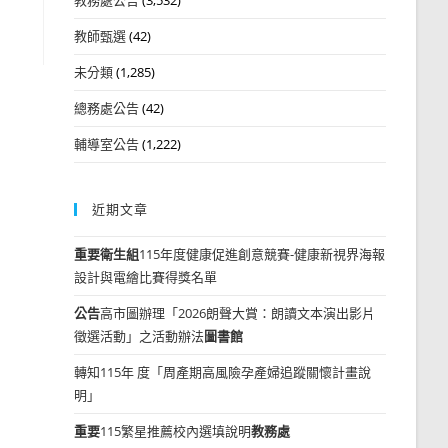
教師甄選
(42)
未分類
(1,285)
總務處公告
(42)
輔導室公告
(1,222)
近期文章
重要
衛生組
115年度健康促進創意競賽-健康新視界海報
設計與電繪比賽得獎名單
公告
高市圖辦理「2026朗聲大賞：朗讀文本演出影片
徵選活動」之活動辦法
圖書館
轉知115年 度「周產期高風險孕產婦追蹤關懷計畫說
明」
重要
115繁星推薦校內選填說明
教務處