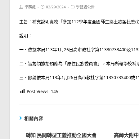
Post
Post
Post
學務處
02/29/2024
學務處公告
author:
published:
category:
主旨：補充說明貴校「參加112學年度全國師生鄉土歌謠比賽
說明：
一、依據本局113年1月26日高市教社字第11330733400及113
二、旨揭領據抬頭應為「原住民族委員會」，本局所轄學校補助計
三、餘請依本局113年1月26日高市教社字第11330733400或1
Post Views:
145
相關內容
轉知 民間轉型正義推動全國大會
高師大附中