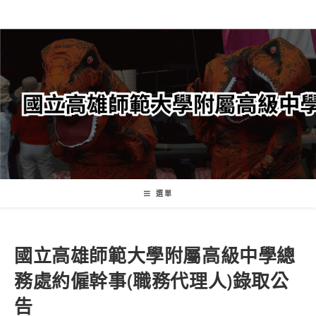
跳
轉
至
主
要
內
容
選單
國立高雄師範大學附屬高級中學總
務處約僱幹事(職務代理人)錄取公
告