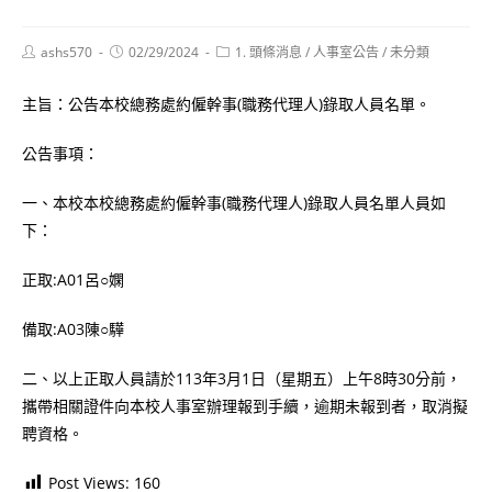
Post
Post
Post
ashs570
02/29/2024
1. 頭條消息
/
人事室公告
/
未分類
author:
published:
category:
主旨：公告本校總務處約僱幹事(職務代理人)錄取人員名單。
公告事項：
一、本校本校總務處約僱幹事(職務代理人)錄取人員名單人員如
下：
正取:A01呂○嫻
備取:A03陳○驊
二、以上正取人員請於113年3月1日（星期五）上午8時30分前，
攜帶相關證件向本校人事室辦理報到手續，逾期未報到者，取消擬
聘資格。
Post Views:
160