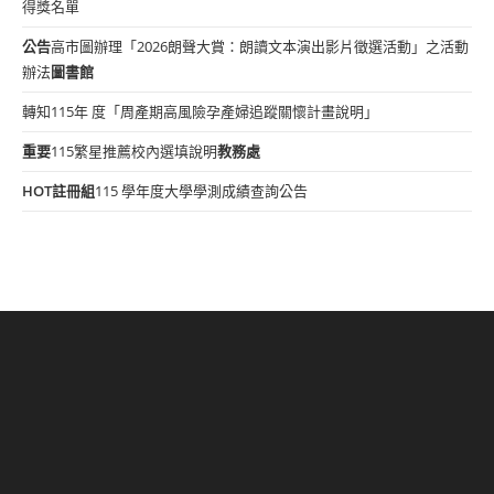
得獎名單
公告
高市圖辦理「2026朗聲大賞：朗讀文本演出影片徵選活動」之活動
辦法
圖書館
轉知115年 度「周產期高風險孕產婦追蹤關懷計畫說明」
重要
115繁星推薦校內選填說明
教務處
HOT
註冊組
115 學年度大學學測成績查詢公告