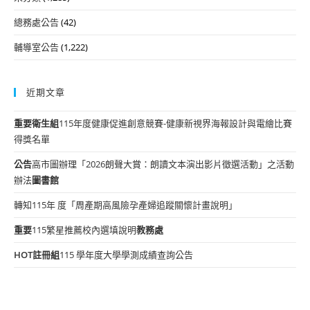
總務處公告
(42)
輔導室公告
(1,222)
近期文章
重要
衛生組
115年度健康促進創意競賽-健康新視界海報設計與電繪比賽
得獎名單
公告
高市圖辦理「2026朗聲大賞：朗讀文本演出影片徵選活動」之活動
辦法
圖書館
轉知115年 度「周產期高風險孕產婦追蹤關懷計畫說明」
重要
115繁星推薦校內選填說明
教務處
HOT
註冊組
115 學年度大學學測成績查詢公告