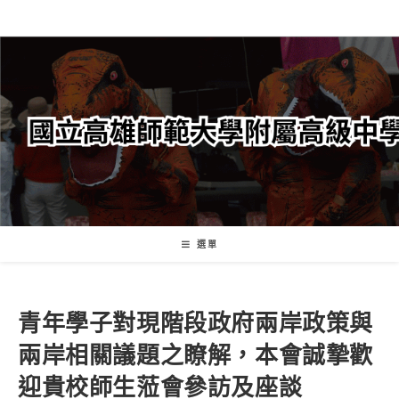
跳
轉
至
主
要
內
容
選單
青年學子對現階段政府兩岸政策與
兩岸相關議題之瞭解，本會誠摯歡
迎貴校師生蒞會參訪及座談