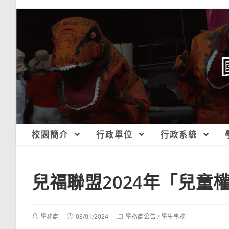
跳
轉
至
主
要
內
容
校園簡介
行政單位
行政系統
兒福聯盟2024年「兒
Post
Post
Post
學務處
03/01/2024
學務處公告
/
學生事務
author:
published:
category: