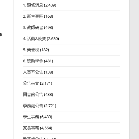
1. 頭條消息
(2,439)
2. 新生專區
(163)
3. 教師研習
(493)
轉
4. 活動&競賽
(2,630)
5. 榮譽榜
(182)
6. 獎助學金
(481)
人事室公告
(138)
公告來文
(3,171)
圖書館公告
(433)
學務處公告
(2,721)
學生事務
(6,433)
家長事務
(4,564)
教務處公告
(3,532)