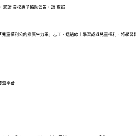
，懇請 貴校惠予協助公告，請 查照
「兒童權利公約推廣生力軍」志工，透過線上學習認識兒童權利，將學習
發聲平台