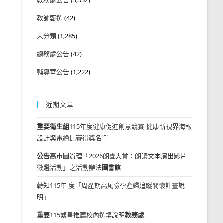
教師甄選
(42)
未分類
(1,285)
總務處公告
(42)
輔導室公告
(1,222)
近期文章
重要
衛生組
115年度健康促進創意競賽-健康新視界海報
設計與電繪比賽得獎名單
公告
高市圖辦理「2026朗聲大賞：朗讀文本演出影片
徵選活動」之活動辦法
圖書館
轉知115年 度「周產期高風險孕產婦追蹤關懷計畫說
明」
重要
115繁星推薦校內選填說明
教務處