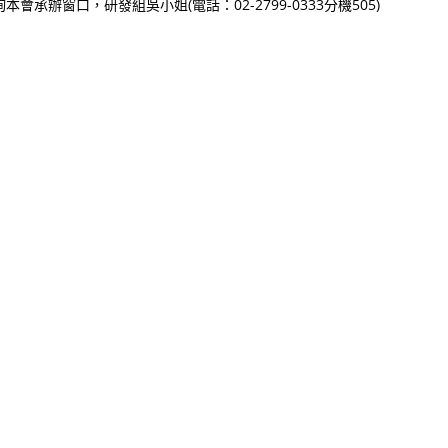
辦窗口，研發組吳小姐(電話：02-2799-0333分機505)