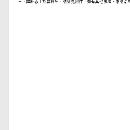
三、詳細志工招募資訊，請參見附件，如有其他事項，惠請洽詢本會承