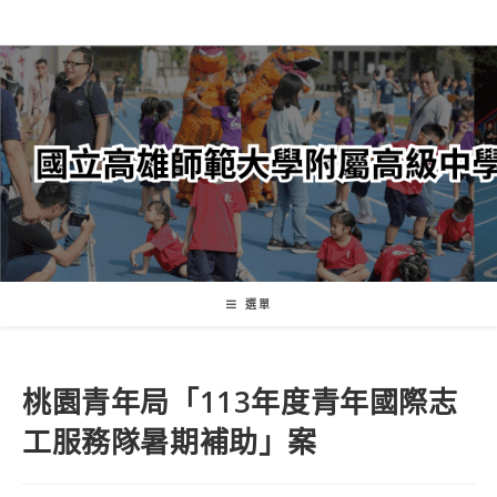
跳
轉
至
主
要
內
容
選單
桃園青年局「113年度青年國際志
工服務隊暑期補助」案