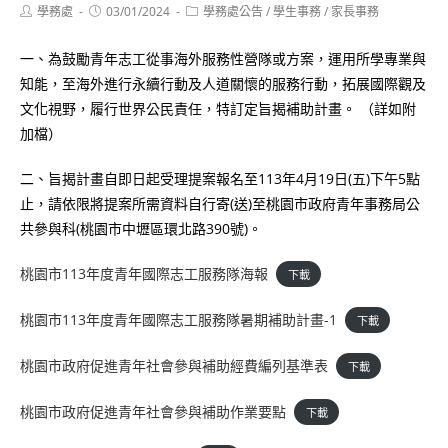
Post
Post
Post
學務處
03/01/2024
學務處公告
/
學生事務
/
家長事務
author:
published:
category:
一、為鼓勵青年志工從事海外服務性營隊或方案，運用所學專業與
知能，至海外進行永續行動及人道關懷的服務行動，拓展國際觀及
文化視野，履行世界公民責任，特訂定旨揭補助計畫。 （詳如附
加檔）
二、旨揭計畫自即日起受理提案報名至113年4月19日(五)下午5點
止，請依限將提案所需資料自行寄(送)至桃園市政府青年事務局公
共參與科(桃園市中壢區環北路390號)。
桃園市113年度青年國際志工服務隊海報
下載
桃園市113年度青年國際志工服務隊暑期補助計畫-1
下載
桃園市政府促進青年社會參與補助經費編列基準表
下載
桃園市政府促進青年社會參與補助作業要點
下載