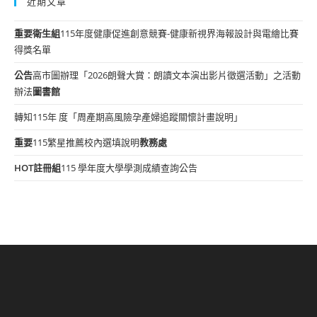
近期文章
重要
衛生組
115年度健康促進創意競賽-健康新視界海報設計與電繪比賽
得獎名單
公告
高市圖辦理「2026朗聲大賞：朗讀文本演出影片徵選活動」之活動
辦法
圖書館
轉知115年 度「周產期高風險孕產婦追蹤關懷計畫說明」
重要
115繁星推薦校內選填說明
教務處
HOT
註冊組
115 學年度大學學測成績查詢公告