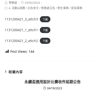
Post
Post
學務處
03/02/2024
author:
published:
Post
4. 活動&競賽
/
公告來文
/
學務處公告
/
學生事務
/
家長事務
category:
1131200421_3_attch3
下載
1131200421_1_attch1
下載
1131200421_2_attch2
下載
Post Views:
144
相關內容
永續盃通用設計比賽收件延期公告
04/18/2023