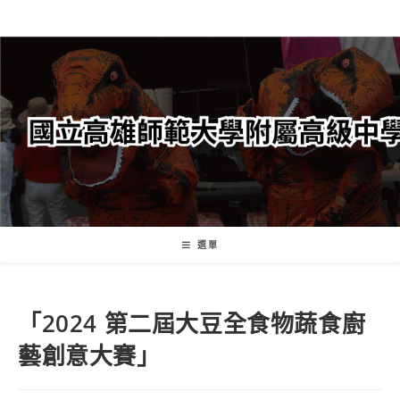
跳
轉
至
主
要
內
容
選單
「2024 第二屆大豆全食物蔬食廚
藝創意大賽」