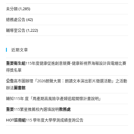
未分類
(1,285)
總務處公告
(42)
輔導室公告
(1,222)
近期文章
重要
衛生組
115年度健康促進創意競賽-健康新視界海報設計與電繪比賽
得獎名單
公告
高市圖辦理「2026朗聲大賞：朗讀文本演出影片徵選活動」之活動
辦法
圖書館
轉知115年 度「周產期高風險孕產婦追蹤關懷計畫說明」
重要
115繁星推薦校內選填說明
教務處
HOT
註冊組
115 學年度大學學測成績查詢公告