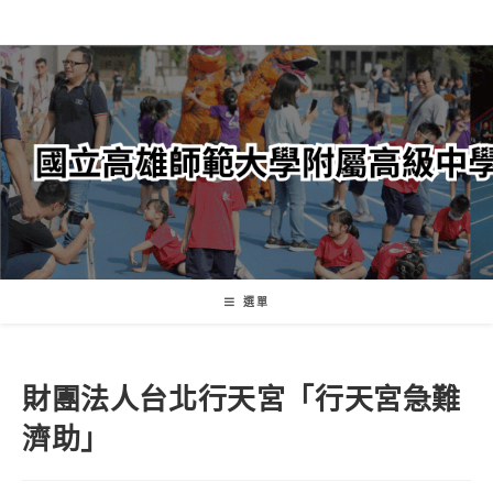
跳
轉
至
主
要
內
容
選單
財團法人台北行天宮「行天宮急難
濟助」