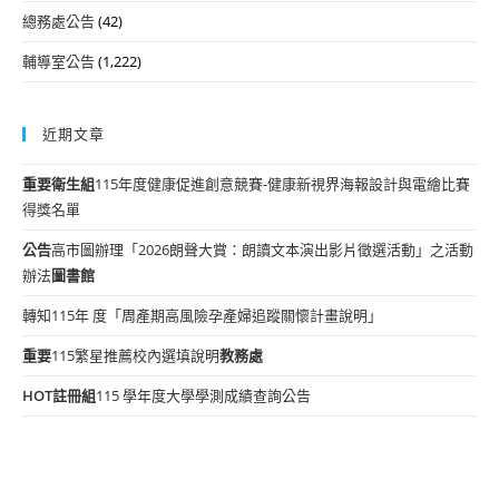
總務處公告
(42)
輔導室公告
(1,222)
近期文章
重要
衛生組
115年度健康促進創意競賽-健康新視界海報設計與電繪比賽
得獎名單
公告
高市圖辦理「2026朗聲大賞：朗讀文本演出影片徵選活動」之活動
辦法
圖書館
轉知115年 度「周產期高風險孕產婦追蹤關懷計畫說明」
重要
115繁星推薦校內選填說明
教務處
HOT
註冊組
115 學年度大學學測成績查詢公告