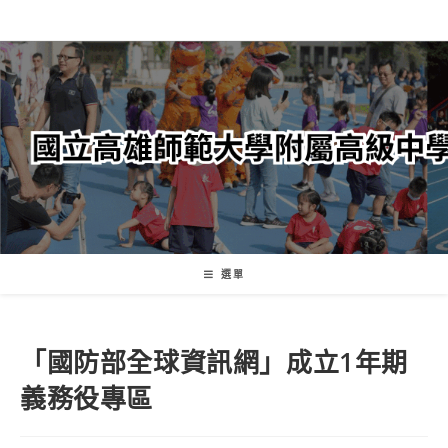
跳
轉
至
主
要
內
容
選單
「國防部全球資訊網」成立1年期
義務役專區