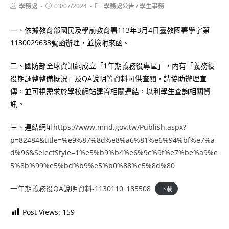
Post
Post
Post
學務處
03/07/2024
學務處公告
/
學生事務
author:
published:
category:
一、依據教育部國民及學前教育署113年3月4日臺教國署學字第
1130029633號函辦理，並檢附來函。
二、國防部全球資訊網成立「1年期義務役專區」，內有「義務役
役期調整整備概況」及QA說明等資料可供查閱，請協助辦理宣
傳，並可視需求於學校網站建置相關連結，以利學生查詢相關資
訊。
三、連結網址
https://www.mnd.gov.tw/Publish.aspx?
p=82484&title=%e9%87%8d%e8%a6%81%e6%94%bf%e7%a
d%96&SelectStyle=1%e5%b9%b4%e6%9c%9f%e7%be%a9%e
5%8b%99%e5%bd%b9%e5%b0%88%e5%8d%80
一年期義務役QA說明資料-1130110_185508
下載
Post Views:
159