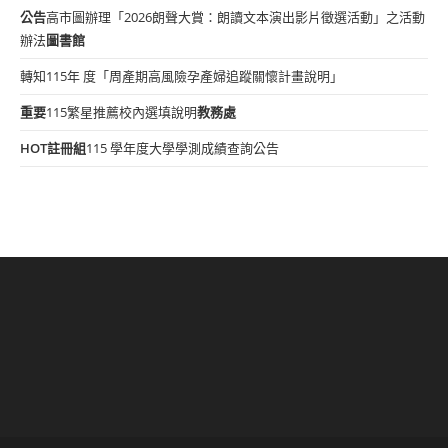
公告
高市圖辦理「2026朗聲大賞：朗讀文本演出影片徵選活動」之活動
辦法
圖書館
轉知115年 度「周產期高風險孕產婦追蹤關懷計畫說明」
重要
115繁星推薦校內選填說明
教務處
HOT
註冊組
115 學年度大學學測成績查詢公告