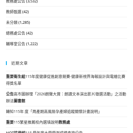
教務處公告
(3,532)
教師甄選
(42)
未分類
(1,285)
總務處公告
(42)
輔導室公告
(1,222)
近期文章
重要
衛生組
115年度健康促進創意競賽-健康新視界海報設計與電繪比賽
得獎名單
公告
高市圖辦理「2026朗聲大賞：朗讀文本演出影片徵選活動」之活動
辦法
圖書館
轉知115年 度「周產期高風險孕產婦追蹤關懷計畫說明」
重要
115繁星推薦校內選填說明
教務處
HOT
註冊組
115 學年度大學學測成績查詢公告