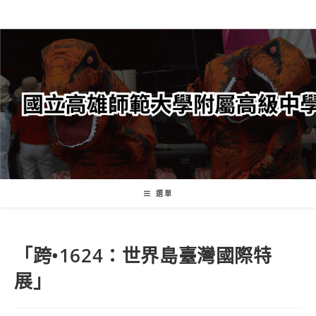
跳
轉
至
主
要
內
容
選單
「跨•1624：世界島臺灣國際特
展」