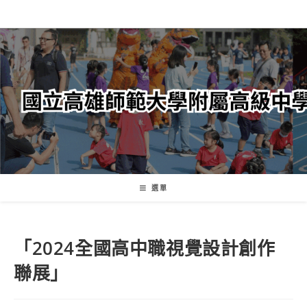
跳
轉
至
主
要
內
容
選單
「2024全國高中職視覺設計創作
聯展」