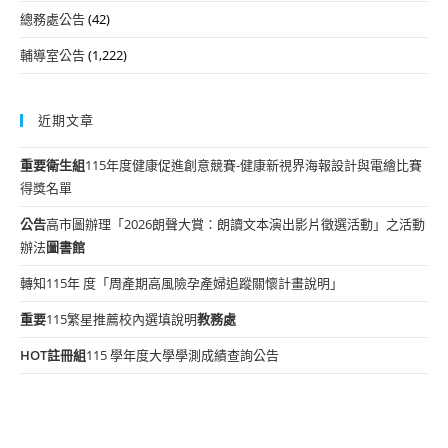
總務處公告
(42)
輔導室公告
(1,222)
近期文章
重要
衛生組
115年度健康促進創意競賽-健康新視界海報設計與電繪比賽
得獎名單
公告
高市圖辦理「2026朗聲大賞：朗讀文本演出影片徵選活動」之活動
辦法
圖書館
轉知115年 度「周產期高風險孕產婦追蹤關懷計畫說明」
重要
115繁星推薦校內選填說明
教務處
HOT
註冊組
115 學年度大學學測成績查詢公告