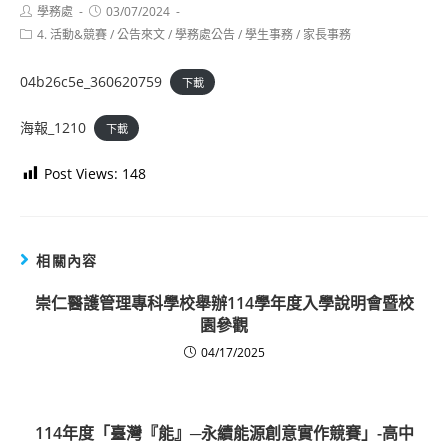
Post
Post
學務處
03/07/2024
author:
published:
Post
4. 活動&競賽
/
公告來文
/
學務處公告
/
學生事務
/
家長事務
category:
04b26c5e_360620759
下載
海報_1210
下載
Post Views:
148
相關內容
崇仁醫護管理專科學校舉辦114學年度入學說明會暨校
園參觀
04/17/2025
114年度「臺灣『能』─永續能源創意實作競賽」-高中