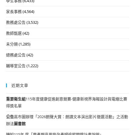
學生事務
(6,433)
家長事務
(4,564)
教務處公告
(3,532)
教師甄選
(42)
未分類
(1,285)
總務處公告
(42)
輔導室公告
(1,222)
近期文章
重要
衛生組
115年度健康促進創意競賽-健康新視界海報設計與電繪比賽
得獎名單
公告
高市圖辦理「2026朗聲大賞：朗讀文本演出影片徵選活動」之活動
辦法
圖書館
轉知115年 度「周產期高風險孕產婦追蹤關懷計畫說明」