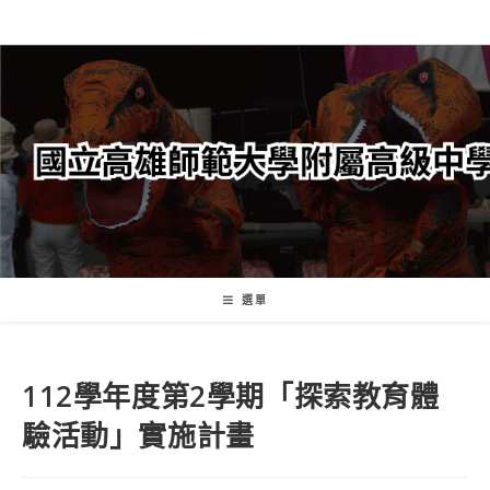
跳
轉
至
主
要
內
容
選單
112學年度第2學期「探索教育體
驗活動」實施計畫