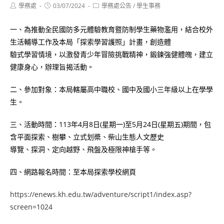
Post
Post
Post
學務處
03/07/2024
學務處公告
/
學生事務
author:
published:
category:
一、為推動全民國防多元體驗教育暨防制學生藥物濫用，結合校外
生活輔導工作及本局「探索學習護照」計畫，創造體
驗式學習情境，以激發青少年冒險挑戰精神，鍛鍊強健體魄，建立
健康身心，辦理旨揭活動。
二、參加對象：本局轄屬高中職校、國中及國小三年級以上在學學
生。
三、活動時間：113年4月8日(星期一)至5月24日(星期五)期間，包
含平面探索、樹攀、立式划槳、柴山生態人文歷史
導覽、探洞、定向越野、飛盤及極限神槍手等。
四、網路報名時間：至本局探索學校網頁
https://enews.kh.edu.tw/adventure/script1/index.asp?
screen=1024