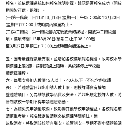
報名，並依選課系統如何報名說明步驟，確認是否報名成功（開放
期間皆可選、退課）。
(一)第一階段：自113年3月18日(星期一)上午08：00起至3月20日
(星期三)17：00止或時間內額滿為止。
(二)第二階段：第一階段選填完後放棄的課程，開放第二階段選
填，選填時間113年3月26日(星期二)上午08：00起
至3月27日(星期三)17：00止或時間內額滿為止。
五、因考量課程數量有限，並增加各校選填報名機會，故每校本學
期選課上限2節，達到選課上限時，系統將停止學校繼
續選擇課程。
六、每場次參加人數限15人以上、40人以下（不包含帶隊師
長），若體驗當日超出申請人數上限，則授課師資有權調
整體驗項目，另為維護教學品質及安全，若超出規定授課人數，將
管制該校一學期不得申請體驗活動。
七、為避免先申請後取消，致影響其他學校申請權益，各校報名前
請慎重考量，報名確定後請務必依選課時間前往，無
故取消者，將取消該校所有場次，並管制次一學期不得申請體驗活