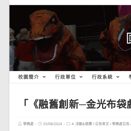
跳
轉
至
主
要
內
容
校園簡介
行政單位
行政系統
「《融舊創新─金光布袋
Post
Post
Post
學務處
03/08/2024
4. 活動&競賽
/
公告來文
/
學務處公告
author:
published:
category: