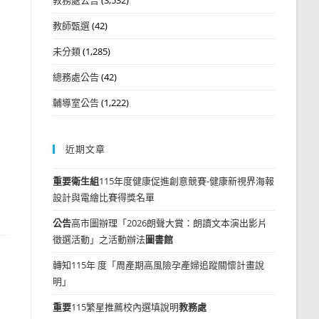
教師甄選
(42)
未分類
(1,285)
總務處公告
(42)
輔導室公告
(1,222)
近期文章
重要
衛生組
115年度健康促進創意競賽-健康新視界海報
設計與電繪比賽得獎名單
公告
高市圖辦理「2026朗聲大賞：朗讀文本演出影片
徵選活動」之活動辦法
圖書館
轉知115年 度「周產期高風險孕產婦追蹤關懷計畫說
明」
重要
115繁星推薦校內選填說明
教務處